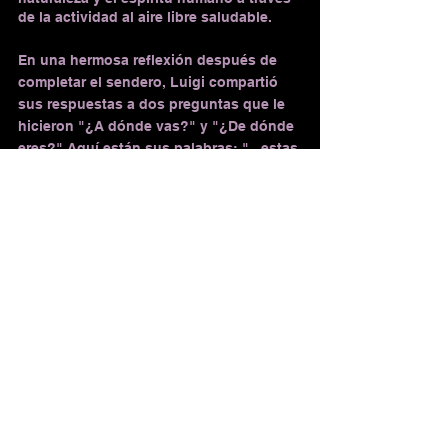
de la actividad al aire libre saludable.
En una hermosa reflexión después de 
completar el sendero, Luigi compartió 
sus respuestas a dos preguntas que le 
hicieron "¿A dónde vas?" y "¿De dónde 
eres?" Aquí están sus palabras: "...estas 
preguntas no son nada más que el 
reflejo de esa fascinación primigenia de 
todo ser humano, por el andar, por 
avanzar, por ascender, por ver que hay 
más allá, que hay detrás de esa colina, 
que hay allá de ese 
atardecer o amanecer…". Luigi cree 
que"ascender" se trata de entender 
nuestras vulnerabilidades y nuestras 
fortalezas, y abrazar ambas.