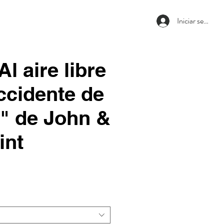
Iniciar sesión
Al aire libre
ccidente de
" de John &
int
recio