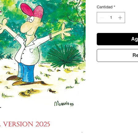
Cantidad
*
Agr
Re