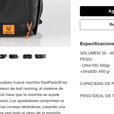
Agr
Re
Especificacion
VOLUMEN: 25 - 40
PESO:
- Ultra100: 422gr
-Ultra200: 450 gr
 nuestra nueva mochila FastPack30 es
CAPACIDAD DE P
haleco de trail running, el sistema de
ack hace que la mochila se sujete
PESO IDEAL DE 
uario. Los ajustadores comprimen la
n las correas delanteras, creando una
 casi todo el peso de la mochila.