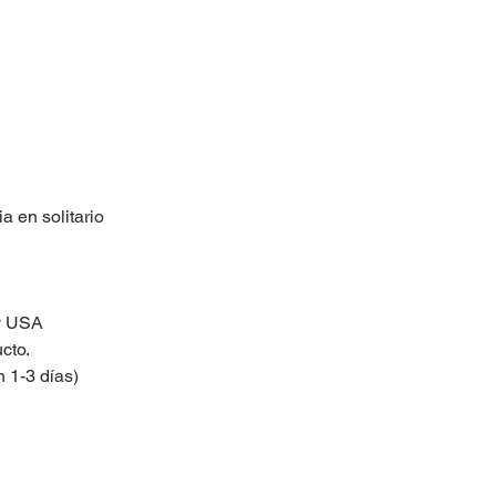
ia en solitario
 y USA
cto.
 1-3 días)