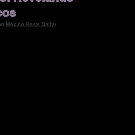
cos
en 
Mexico News Daily
)