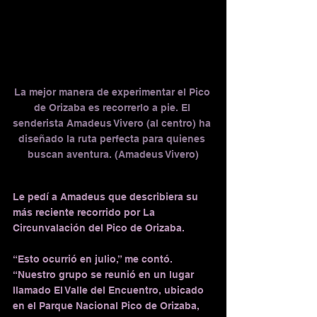
La mejor manera de experimentar el Pico 
de Orizaba es recorrerlo a pie. El 
senderista Amadeus Vivero (al centro) ha 
diseñado la ruta perfecta para quienes 
buscan aventura. (Amadeus Vivero)
Le pedí a Amadeus que describiera su 
más reciente recorrido por La 
Circunvalación del Pico de Orizaba.
“Esto ocurrió en julio,” me contó. 
“Nuestro grupo se reunió en un lugar 
llamado El Valle del Encuentro, ubicado 
en el Parque Nacional Pico de Orizaba, 