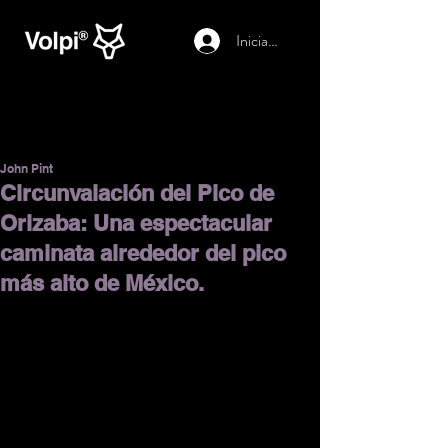
Iniciar sesión
John Pint
Circunvalación del Pico de
Orizaba: Una espectacular
caminata alrededor del pico
más alto de México.