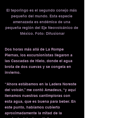
El teporingo es el segundo conejo más 
pequeño del mundo. Esta especie 
amenazada es endémica de una 
pequeña región del Eje Neovolcánico de 
México. Foto: Difusionar
Dos horas más allá de La Rompe 
Piernas, los excursionistas llegaron a 
las Cascadas de Hielo, donde el agua 
brota de dos cuevas y se congela en 
invierno.
“Ahora estábamos en la Ladera Noreste 
del volcán,” me contó Amadeus, “y aquí 
llenamos nuestras cantimploras con 
esta agua, que es buena para beber. En 
este punto, habíamos cubierto 
aproximadamente la mitad de la 