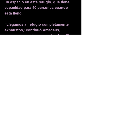
un espacio en este refugio, que tiene 
capacidad para 40 personas cuando 
está lleno.
“Llegamos al refugio completamente 
exhaustos,” continuó Amadeus, 
“sacamos nuestros pequeños hornillos 
y preparamos cosas como sopa y café. 
Luego dormimos hasta las 2:30 a.m., 
listos para continuar. El clima era frío, 
pero el cielo estaba tan despejado que 
vimos varias estrellas fugaces. Después 
de un rato, llegamos a lo que llamamos 
La Pared. Es casi vertical y nos lleva al 
fondo de un cañón llamado La Barranca 
del Alpinahua. Aquí siempre usamos 
cascos y nos dividimos en grupos de 
tres."
“En el fondo encontramos la parte más 